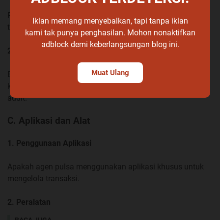
Pentingnya mencatat setiap transaksi dengan baik,
Iklan memang menyebalkan, tapi tanpa iklan
termasuk tanggal, jumlah, dan jenis transaksi.
kami tak punya penghasilan. Mohon nonaktifkan
adblock demi keberlangsungan blog ini.
2. Pelaporan kepada Penyedia Layanan
Muat Ulang
Bagaimana agen pulsa melaporkan transaksi mereka
kepada penyedia layanan untuk keperluan akuntansi dan
audit.
C. Aplikasi dan Alat
1. Penggunaan Aplikasi
Apakah agen pulsa menggunakan aplikasi khusus untuk
mengelola transaksi.
2. Peralatan
BACA JUGA