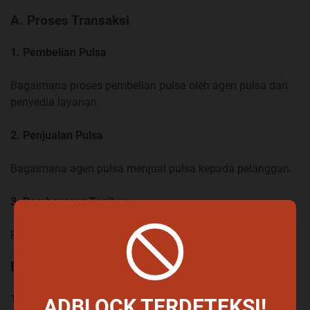
A. Proses Transaksi
1. Pembelian Pulsa
Bagaimana proses pembelian pulsa oleh agen pulsa dari
penyedia layanan.
2. Penjualan Pulsa
Bagaimana agen pulsa menjual pulsa kepada pelanggan.
3. Pembayaran Tagihan
Proses pembayaran tagihan yang melibatkan agen pulsa.
B. Pencatatan dan Pelaporan
1. Pencatatan Transaksi
ADBLOCK TERDETEKSI!